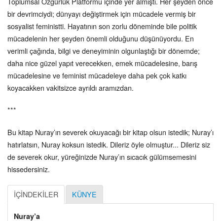
Toplumsal Özgürlük Platformu içinde yer almıştı. Her şeyden önce
bir devrimciydi; dünyayı değiştirmek için mücadele vermiş bir
sosyalist feministti. Hayatının son zorlu döneminde bile politik
mücadelenin her şeyden önemli olduğunu düşünüyordu. En
verimli çağında, bilgi ve deneyiminin olgunlaştığı bir dönemde;
daha nice güzel yapıt verecekken, emek mücadelesine, barış
mücadelesine ve feminist mücadeleye daha pek çok katkı
koyacakken vakitsizce ayrıldı aramızdan.
***
Bu kitap Nuray’ın severek okuyacağı bir kitap olsun istedik; Nuray’ı
hatırlatsın, Nuray koksun istedik. Dileriz öyle olmuştur... Dileriz siz
de severek okur, yüreğinizde Nuray’ın sıcacık gülümsemesini
hissedersiniz.
İÇİNDEKİLER
KÜNYE
Nuray’a