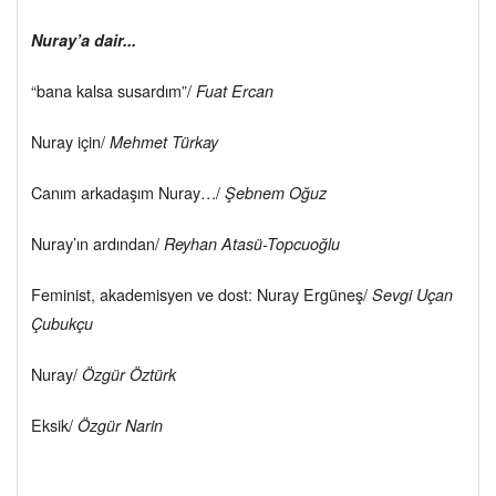
Nuray’a dair...
“bana kalsa susardım”/
Fuat Ercan
Nuray için/
Mehmet Türkay
Canım arkadaşım Nuray…/
Şebnem Oğuz
Nuray’ın ardından/
Reyhan Atasü-Topcuoğlu
Feminist, akademisyen ve dost: Nuray Ergüneş/
Sevgi Uçan
Çubukçu
Nuray/
Özgür Öztürk
Eksik/
Özgür Narin