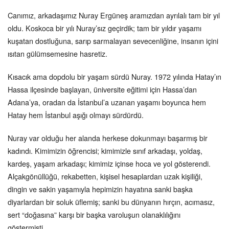
Canımız, arkadaşımız Nuray Ergüneş aramızdan ayrılalı tam bir yıl
oldu. Koskoca bir yılı Nuray’sız geçirdik; tam bir yıldır yaşamı
kuşatan dostluğuna, sarıp sarmalayan sevecenliğine, insanın içini
ısıtan gülümsemesine hasretiz.
Kısacık ama dopdolu bir yaşam sürdü Nuray. 1972 yılında Hatay’ın
Hassa ilçesinde başlayan, üniversite eğitimi için Hassa’dan
Adana’ya, oradan da İstanbul’a uzanan yaşamı boyunca hem
Hatay hem İstanbul aşığı olmayı sürdürdü.
Nuray var olduğu her alanda herkese dokunmayı başarmış bir
kadındı. Kimimizin öğrencisi; kimimizle sınıf arkadaşı, yoldaş,
kardeş, yaşam arkadaşı; kimimiz içinse hoca ve yol gösterendi.
Alçakgönüllüğü, rekabetten, kişisel hesaplardan uzak kişiliği,
dingin ve sakin yaşamıyla hepimizin hayatına sanki başka
diyarlardan bir soluk üflemiş; sanki bu dünyanın hırçın, acımasız,
sert “doğasına” karşı bir başka varoluşun olanaklılığını
göstermişti.