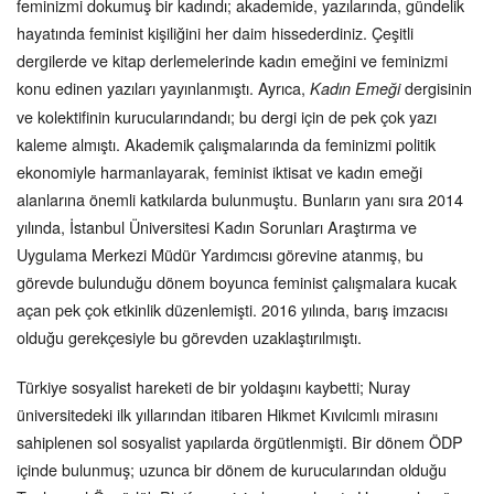
feminizmi dokumuş bir kadındı; akademide, yazılarında, gündelik
hayatında feminist kişiliğini her daim hissederdiniz. Çeşitli
dergilerde ve kitap derlemelerinde kadın emeğini ve feminizmi
konu edinen yazıları yayınlanmıştı. Ayrıca,
dergisinin
Kadın Emeği
ve kolektifinin kurucularındandı; bu dergi için de pek çok yazı
kaleme almıştı. Akademik çalışmalarında da feminizmi politik
ekonomiyle harmanlayarak, feminist iktisat ve kadın emeği
alanlarına önemli katkılarda bulunmuştu. Bunların yanı sıra 2014
yılında, İstanbul Üniversitesi Kadın Sorunları Araştırma ve
Uygulama Merkezi Müdür Yardımcısı görevine atanmış, bu
görevde bulunduğu dönem boyunca feminist çalışmalara kucak
açan pek çok etkinlik düzenlemişti. 2016 yılında, barış imzacısı
olduğu gerekçesiyle bu görevden uzaklaştırılmıştı.
Türkiye sosyalist hareketi de bir yoldaşını kaybetti; Nuray
üniversitedeki ilk yıllarından itibaren Hikmet Kıvılcımlı mirasını
sahiplenen sol sosyalist yapılarda örgütlenmişti. Bir dönem ÖDP
içinde bulunmuş; uzunca bir dönem de kurucularından olduğu