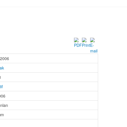
 2006
ak
8
if
006
nları
sım