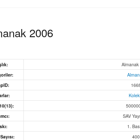
manak 2006
şlık:
Almanak
goriler:
Alman
tapID:
166
arlar:
Kolekt
-10(13):
50000
yımcı:
SAV Yayı
askı:
1. Ba
a Sayısı:
400