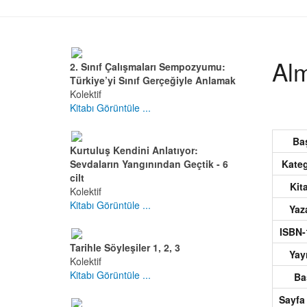
Al
2. Sınıf Çalışmaları Sempozyumu:
Türkiye’yi Sınıf Gerçeğiyle Anlamak
Kolektif
Kitabı Görüntüle ...
Ba
Kurtuluş Kendini Anlatıyor:
Kate
Sevdaların Yangınından Geçtik - 6
cilt
Ki
Kolektif
Kitabı Görüntüle ...
Yaz
ISBN
Tarihle Söyleşiler 1, 2, 3
Ya
Kolektif
Kitabı Görüntüle ...
B
Sayf