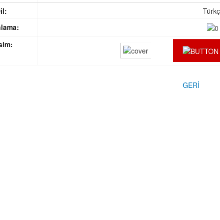
Dil:
Türk
nlama:
esim:
GERİ