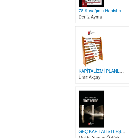
78 Kuşağının Hapishane Deneyimleri ve Yaşam Stratejileri (1980-1984)
Deniz Ayma
KAPİTALİZMİ PLANLAMAK: TÜRKİYE'DE PLANLAMA ve DPT'NİN DÖNÜŞÜMÜ
Ümit Akçay
GEÇ KAPİTALİSTLEŞME SÜRECİNDE KRİZ: TÜRKİYE 1979 KRİZİ
Melda Yaman Öztürk